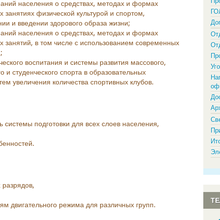
Пр
аний населения о средствах, методах и формах
ГО
 занятиях физической культурой и спортом,
До
ии и введении здорового образа жизни;
аний населения о средствах, методах и формах
От
х занятий, в том числе с использованием современных
От
;
Пр
еского воспитания и системы развития массового,
Уг
о и студенческого спорта в образовательных
На
утем увеличения количества спортивных клубов.
оф
До
Ар
Св
ь системы подготовки для всех слоев населения,
Пр
Ит
бенностей.
Эл
 разрядов,
Т
ям двигательного режима для различных групп.