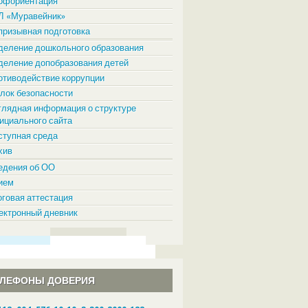
офориентация
Л «Муравейник»
призывная подготовка
деление дошкольного образования
деление допобразования детей
отиводействие коррупции
олок безопасности
глядная информация о структуре
ициального сайта
ступная среда
хив
едения об ОО
ием
оговая аттестация
ектронный дневник
ЕЛЕФОНЫ ДОВЕРИЯ