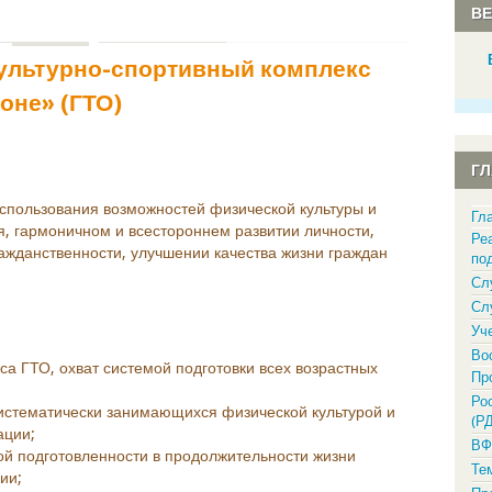
В
ультурно-спортивный комплекс
роне» (ГТО)
Г
пользования возможностей физической культуры и
Гл
я, гармоничном и всестороннем развитии личности,
Ре
ажданственности, улучшении качества жизни граждан
по
Сл
Сл
Уч
Во
а ГТО, охват системой подготовки всех возрастных
Пр
Ро
систематически занимающихся физической культурой и
(Р
ации;
ВФ
й подготовленности в продолжительности жизни
Те
ии;