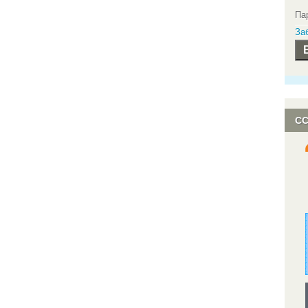
Па
За
С