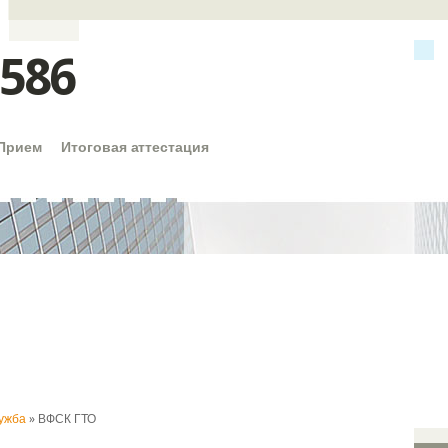
586
Прием
Итоговая аттестация
ужба
» ВФСК ГТО