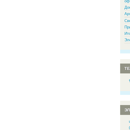
оф
До
Ар
Св
Пр
Ит
Эл
Т
Э