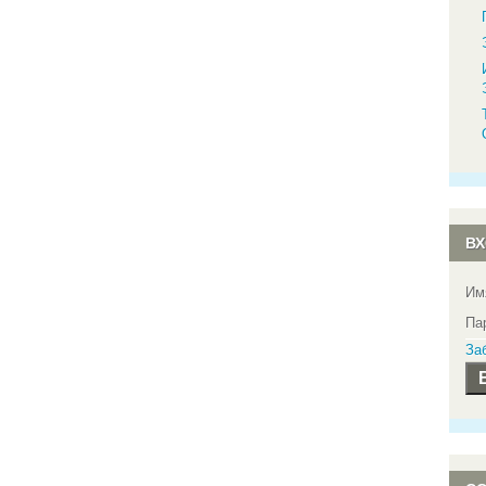
ВХ
Им
Па
За