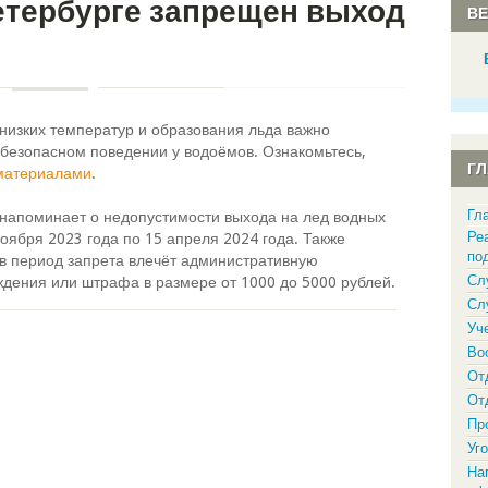
Петербурге запрещен выход
В
низких температур и образования льда важно
 безопасном поведении у водоёмов. Ознакомьтесь,
Г
материалами
.
Гл
 напоминает о недопустимости выхода на лед водных
Ре
оября 2023 года по 15 апреля 2024 года. Также
по
 в период запрета влечёт административную
Сл
ждения или штрафа в размере от 1000 до 5000 рублей.
Сл
Уч
Во
От
От
Пр
Уг
На